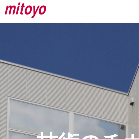
コ
ナ
ン
ビ
テ
ゲ
ン
ー
ツ
シ
へ
ョ
ス
ン
キ
に
ッ
移
プ
動