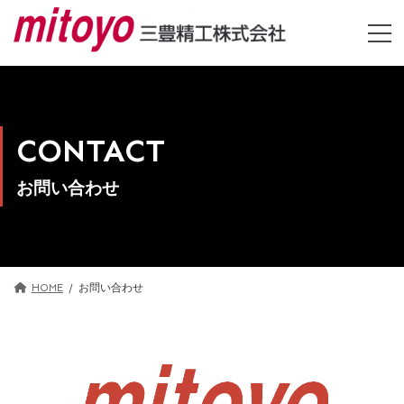
コ
ナ
ン
ビ
テ
ゲ
ン
ー
ツ
シ
へ
ョ
ス
ン
キ
に
CONTACT
ッ
移
プ
動
お問い合わせ
HOME
お問い合わせ