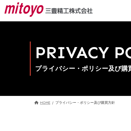
コ
ナ
ン
ビ
テ
ゲ
ン
ー
ツ
シ
へ
ョ
ス
ン
PRIVACY P
キ
に
ッ
移
プ
動
プライバシー・ポリシー及び購
HOME
プライバシー・ポリシー及び購買方針