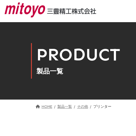
コ
ナ
ン
ビ
テ
ゲ
ン
ー
ツ
シ
へ
ョ
ス
ン
PRODUCT
キ
に
ッ
移
プ
動
製品一覧
HOME
製品一覧
その他
プリンター