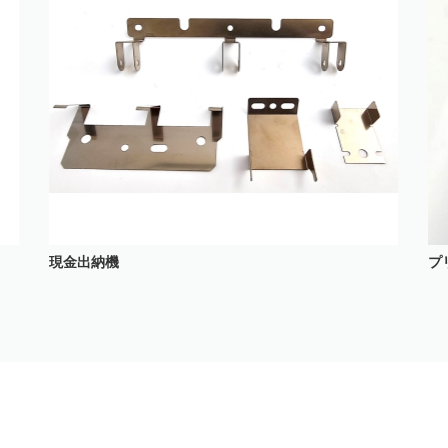
現金出納機
プ