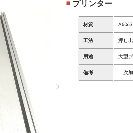
プリンター
材質
A6063
工法
押し
用途
大型
備考
二次加